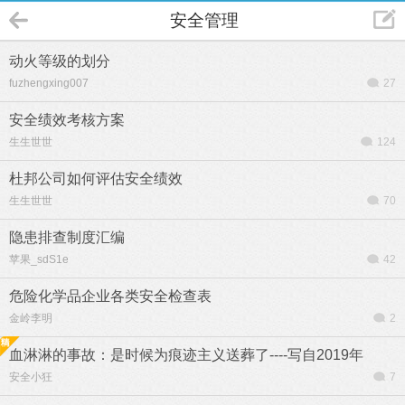
安全管理
动火等级的划分
fuzhengxing007
27
安全绩效考核方案
生生世世
124
杜邦公司如何评估安全绩效
生生世世
70
隐患排查制度汇编
苹果_sdS1e
42
危险化学品企业各类安全检查表
金岭李明
2
血淋淋的事故：是时候为痕迹主义送葬了----写自2019年
安全小狂
7