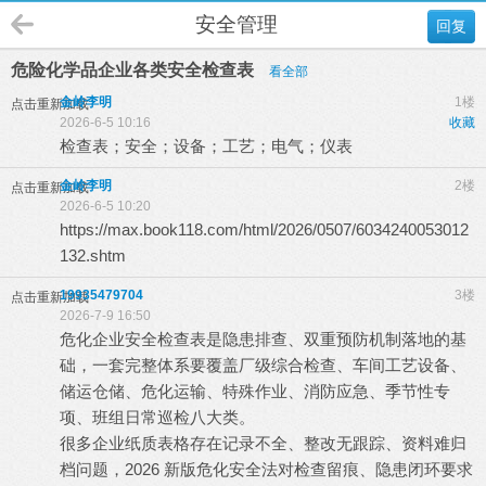
安全管理
回复
危险化学品企业各类安全检查表
看全部
金岭李明
1楼
点击重新加载
2026-6-5 10:16
收藏
检查表；安全；设备；工艺；电气；仪表
金岭李明
2楼
点击重新加载
2026-6-5 10:20
https://max.book118.com/html/2026/0507/6034240053012
132.shtm
19935479704
3楼
点击重新加载
2026-7-9 16:50
危化企业安全检查表是隐患排查、双重预防机制落地的基
础，一套完整体系要覆盖厂级综合检查、车间工艺设备、
储运仓储、危化运输、特殊作业、消防应急、季节性专
项、班组日常巡检八大类。
很多企业纸质表格存在记录不全、整改无跟踪、资料难归
档问题，2026 新版危化安全法对检查留痕、隐患闭环要求