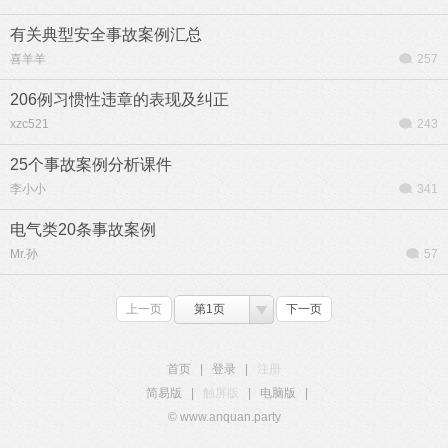
有关典型安全事故案例汇总
喜羊羊
257
206例习惯性违章的表现及纠正
xzc521
243
25个事故案例分析课件
李小小
341
电气类20条事故案例
Mr.孙
57
上一页
第1页
下一页
首页
|
登录
|
注册
简易版
|
触屏版
|
电脑版
|
© www.anquan.party