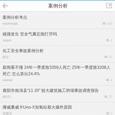
案例分析
案例分析考点
wushengfu
100
碰撞发生 安全气囊定能打开吗
sxiyun
3
化工安全事故案例分析
路过
45
新闻看不懂 24年一季度致3359人死亡 25年一季度致3208人
死亡 怎么算出24.4%
xiaoxia
4
襄阳市南漳县“11·20” 较大建筑施工坍塌事故调查报告
ljll521
20
挪威桑威卡Uno-X加氢站着火爆炸原因
花溅泪
3