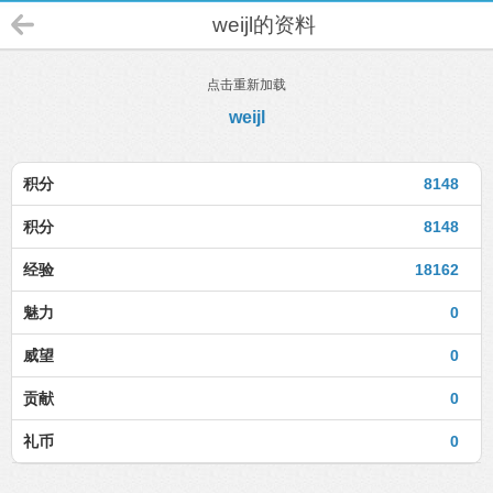
weijl的资料
点击重新加载
weijl
积分
8148
积分
8148
经验
18162
魅力
0
威望
0
贡献
0
礼币
0