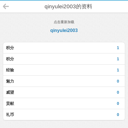
qinyulei2003的资料
点击重新加载
qinyulei2003
积分
1
积分
1
经验
1
魅力
0
威望
0
贡献
0
礼币
0