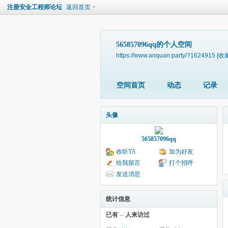
注册安全工程师论坛
返回首页
565857096qq的个人空间
https://www.anquan.party/?1624915
[收
空间首页
动态
记录
头像
565857096qq
收听TA
加为好友
给我留言
打个招呼
发送消息
统计信息
已有
--
人来访过