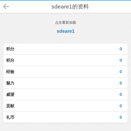
sdeare1的资料
点击重新加载
sdeare1
积分
0
积分
0
经验
0
魅力
0
威望
0
贡献
0
礼币
0