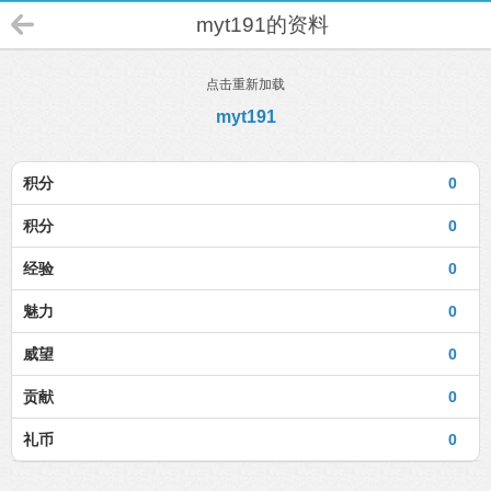
myt191的资料
点击重新加载
myt191
积分
0
积分
0
经验
0
魅力
0
威望
0
贡献
0
礼币
0