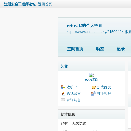
注册安全工程师论坛
返回首页
twice232的个人空间
https://www.anquan.party/?1508484
[收
空间首页
动态
记录
头像
twice232
收听TA
加为好友
给我留言
打个招呼
发送消息
统计信息
已有
--
人来访过