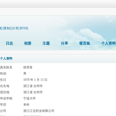
藏]
[复制]
[分享]
[RSS]
日志
相册
主题
分享
留言板
个人资料
个人资料
真实姓名
徐世富
性别
男
生日
1978 年 1 月 13 日
出生地
浙江省 台州市
居住地
浙江省 台州市
毕业学校
宁波大学
学历
本科
公司
浙江江北药业有限公司