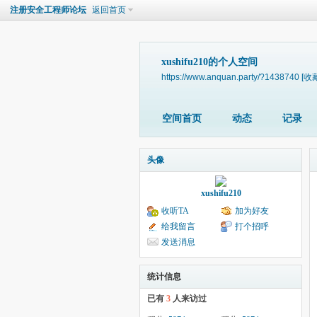
注册安全工程师论坛
返回首页
xushifu210的个人空间
https://www.anquan.party/?1438740
[收
空间首页
动态
记录
头像
xushifu210
收听TA
加为好友
给我留言
打个招呼
发送消息
统计信息
已有
3
人来访过