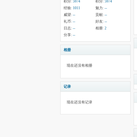
积分:
5974
积分:
5974
经验:
1011
魅力:
--
威望:
--
贡献:
--
礼币:
--
好友:
--
日志:
--
相册:
2
分享:
--
相册
现在还没有相册
记录
现在还没有记录