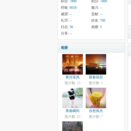
积分:
7890
积分:
7890
经验:
8018
魅力:
--
威望:
--
贡献:
--
礼币:
--
好友:
789
日志:
36
相册:
5
分享:
--
相册
黄河采风
新春祝贺
图片数: 13
图片数: 5
青春瞬间
自然风光
图片数: 23
图片数: 7