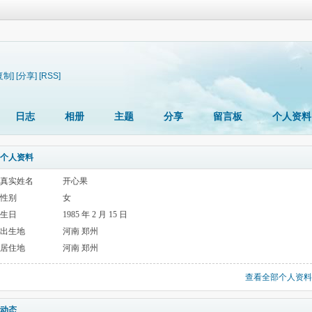
复制]
[分享]
[RSS]
日志
相册
主题
分享
留言板
个人资料
个人资料
真实姓名
开心果
性别
女
生日
1985 年 2 月 15 日
出生地
河南 郑州
居住地
河南 郑州
查看全部个人资料
动态