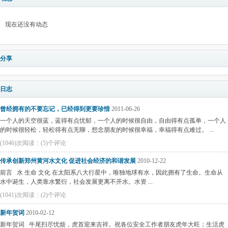
现在还没有动态
分享
日志
曾经拥有的不要忘记，已经得到更要珍惜
2011-06-26
一个人的天空很蓝，蓝得有点忧郁，一个人的时候很自由，自由得有点孤单，一个人
的时候很轻松，轻松得有点无聊，想念朋友的时候很幸福，幸福得有点难过。 ...
(1046)次阅读
|
(5)个评论
传承创新郑州黄河水文化 促进社会经济的和谐发展
2010-12-22
前言 水 生命 文化 在太阳系八大行星中，唯独地球有水，因此拥有了生命。生命从
水中诞生，人类靠水繁衍，社会发展更离不开水。水资 ...
(1041)次阅读
|
(2)个评论
新年贺词
2010-02-12
新年贺词 牛尾扫尽忧烦，虎首迎来吉祥。祝各位安全工作者朋友虎年大旺；生活虎