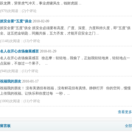
跃龙腾，荣誉虎气冲天，事业虎啸风生，钱财虎踞 ...
(979)次阅读
|
(2)个评论
抓安全要“五度”俱全
2010-02-09
抓安全要“五度”俱全 抓安全必须要有高度、广度、深度、力度和持久度，即“五度”俱
全。这五把金钥匙，同频共振，五力齐发，才能开启安全之门 ...
(1148)次阅读
|
(13)个评论
名人在开心农场偷菜感言
2010-01-29
名人在开心农场偷菜感言 徐志摩：轻轻地，我偷了，正如我轻轻地来，轻轻地点一
点鼠标，不放过一个果子。 ...
(948)次阅读
|
(11)个评论
祝福我的朋友
2010-01-17
祝福我的朋友！ 没有美酒但有祝福，没有鲜花但有真情。静静打开 你的空间，慢慢
上传我的祝福。让快乐和你度过每 一秒， ...
(1000)次阅读
|
(11)个评论
查看更多
留言板
全部