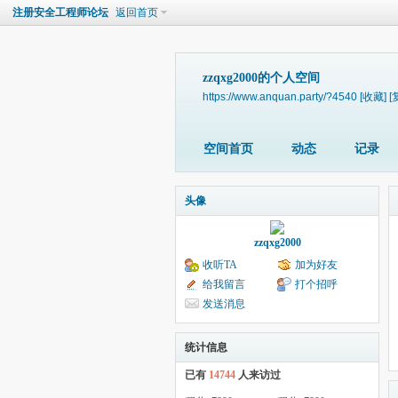
注册安全工程师论坛
返回首页
zzqxg2000的个人空间
https://www.anquan.party/?4540
[收藏]
[
空间首页
动态
记录
头像
zzqxg2000
收听TA
加为好友
给我留言
打个招呼
发送消息
统计信息
已有
14744
人来访过