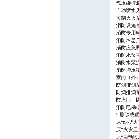
气压维持
自动喷水
预制灭火
消防设施
坛
消防专用
消防应急
消防应急
消防水泵
消防水泵
消防增压
室内（外
防烟排烟
防烟排烟
防火门、
消防电梯
2.删除或
原“线型
原“火灾
原“自动