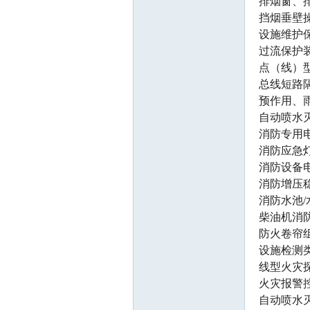
排烟窗、
挡烟垂壁
设施维护
过流保护
点（线）
总线短路
师
预作用、
自动喷水
消防专用
消防应急
消防设备
消防增压
消防水池
柴油机消
防火卷帘
论
设施检测
线型火灾
火灾报警
自动喷水