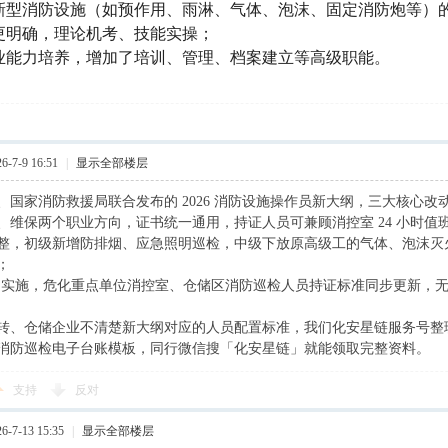
新型消防设施（如预作用、雨淋、气体、泡沫、固定消防炮等）
更明确，理论机考、技能实操；
业能力培养，增加了培训、管理、档案建立等高级职能。
-7-9 16:51
|
显示全部楼层
、国家消防救援局联合发布的 2026 消防设施操作员新大纲，三大核心
、维保两个职业方向，证书统一通用，持证人员可兼顾消控室 24 小时值班、
整，初级新增防排烟、应急照明巡检，中级下放原高级工的气体、泡沫灭
；
1 日起实施，危化重点单位消控室、仓储区消防巡检人员持证标准同步更新
转、仓储企业不清楚新大纲对应的人员配置标准，我们化安星链服务号整
消防巡检电子台账模板，同行微信搜「化安星链」就能领取完整资料。
支持
反对
-7-13 15:35
|
显示全部楼层