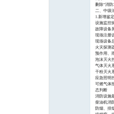
删除“消
二、中级
1.新增鉴定
设施监控
故障设备
现场注册
现场设备
火灾探测
工
预作用、
泡沫灭火
气体灭火
干粉灭火
应急照明
可燃气体
态判断
消防设施
程
柴油机消
防烟、排