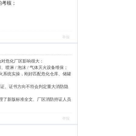
的考核；
举报
改动对危化厂区影响很大：
喷淋 / 泡沫 / 气体灭火设备维保；
火系统实操，刚好匹配危化仓库、储罐
，无证、证书方向不符会判定重大消防隐
理了新版标准全文、厂区消防持证人员
举报