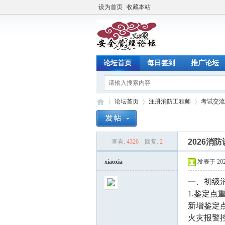
设为首页
收藏本站
论坛首页
每日签到
推广论坛
论坛首页
注册消防工程师
考试交流
2026消
查看:
4326
|
回复:
2
注
»
›
›
xiaoxia
发表于 2026
一、初级
1.鉴定点
新增鉴定点
火灾报警