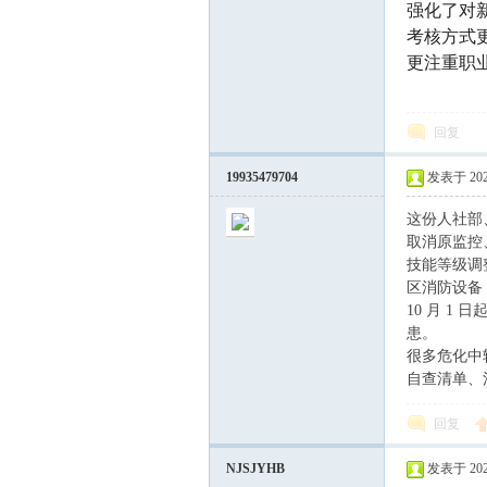
强化了对
考核方式
更注重职
回复
19935479704
发表于 2026
这份人社部
取消原监控
技能等级调
区消防设备
10 月 
患。
很多危化中
自查清单、
回复
NJSJYHB
发表于 2026