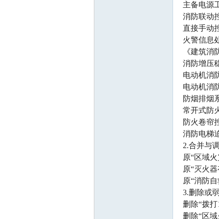
主备电源
消防联动
册
直接手动
火警信息
《建筑消
消防增压
电动机消
电动机消
防烟排烟
常开式防
安
防火卷帘
消防电梯
2.合并与
原“区域
原“灭火器
原“消防自
3.删除或
删除“拨打
全
删除“区