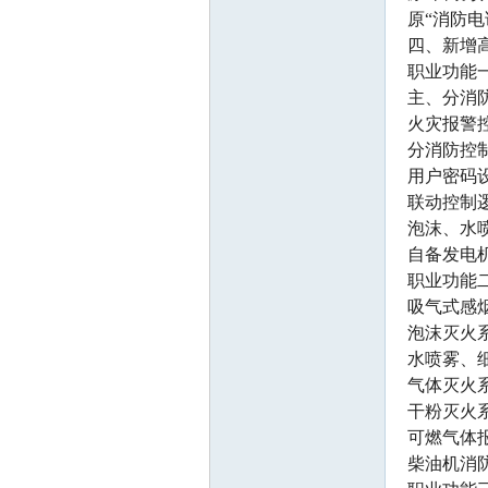
原“消防电
四、新增高
职业功能
主、分消
火灾报警
分消防控
用户密码
联动控制
泡沫、水
自备发电
职业功能
吸气式感
泡沫灭火
水喷雾、
气体灭火
干粉灭火
可燃气体
柴油机消