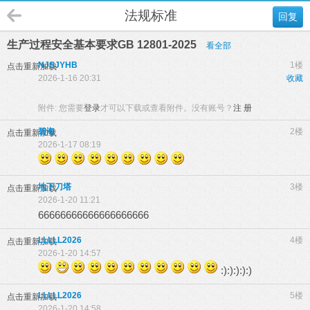
法规标准
回复
生产过程安全基本要求GB 12801-2025
看全部
NJSJYHB
1楼
点击重新加载
2026-1-16 20:31
收藏
附件:
您需要
登录
才可以下载或查看附件。没有账号？
注 册
碧海
2楼
点击重新加载
2026-1-17 08:19
地下刀塔
3楼
点击重新加载
2026-1-20 11:21
66666666666666666666
LLLLL2026
4楼
点击重新加载
2026-1-20 14:57
:):):):):)
LLLLL2026
5楼
点击重新加载
2026-1-20 14:58