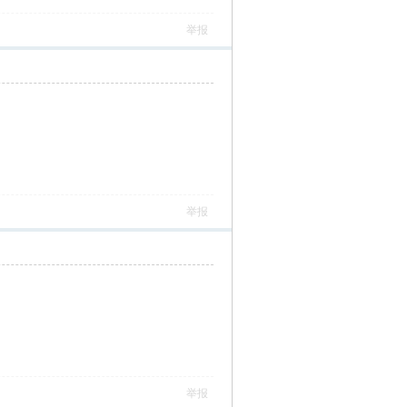
举报
举报
举报