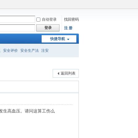
自动登录
找回密码
登录
注 册
快捷导航
板
安全评价
安全生产法
注安
返回列表
发生高血压。请问这算工伤么