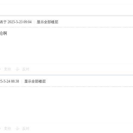
于 2025-5-23 09:04
|
显示全部楼层
论啊
支持
反对
-5-24 08:38
|
显示全部楼层
支持
反对