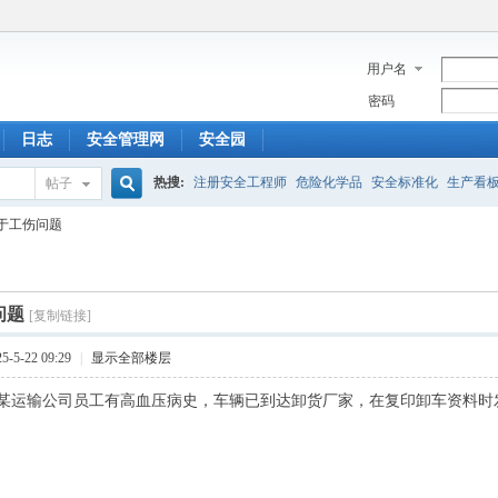
用户名
密码
日志
安全管理网
安全园
热搜:
注册安全工程师
危险化学品
安全标准化
生产看
帖子
搜
于工伤问题
索
问题
[复制链接]
-5-22 09:29
|
显示全部楼层
某运输公司员工有高血压病史，车辆已到达卸货厂家，在复印卸车资料时