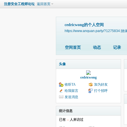
注册安全工程师论坛
返回首页
cedricwong的个人空间
https://www.anquan.party/?1275834
[收
空间首页
动态
记录
头像
cedricwong
收听TA
加为好友
给我留言
打个招呼
发送消息
统计信息
已有
--
人来访过