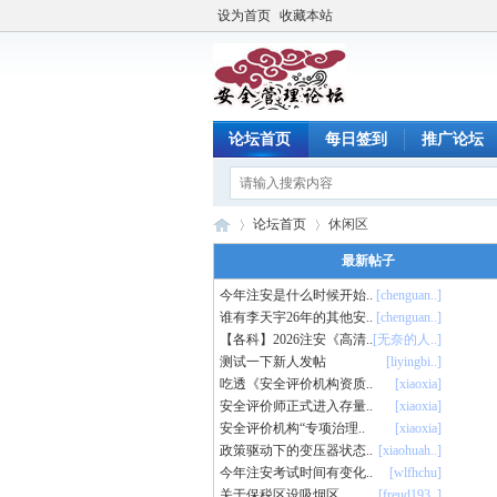
设为首页
收藏本站
论坛首页
每日签到
推广论坛
论坛首页
休闲区
最新帖子
今年注安是什么时候开始..
[chenguan..]
谁有李天宇26年的其他安..
[chenguan..]
注
»
›
【各科】2026注安《高清..
[无奈的人..]
测试一下新人发帖
[liyingbi..]
吃透《安全评价机构资质..
[xiaoxia]
安全评价师正式进入存量..
[xiaoxia]
安全评价机构“专项治理..
[xiaoxia]
政策驱动下的变压器状态..
[xiaohuah..]
今年注安考试时间有变化..
[wlfhchu]
关于保税区设吸烟区
[freud193..]