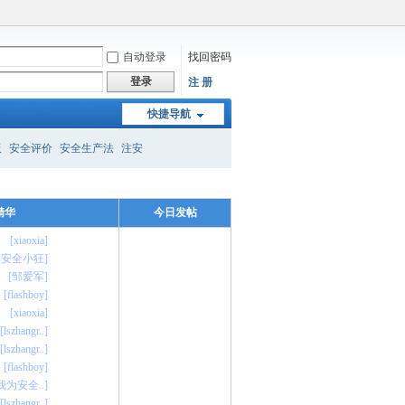
自动登录
找回密码
登录
注 册
快捷导航
板
安全评价
安全生产法
注安
精华
今日发帖
[xiaoxia]
[安全小狂]
[邹爱军]
[flashboy]
[xiaoxia]
[lszhangr..]
[lszhangr..]
[flashboy]
我为安全..]
[lszhangr..]