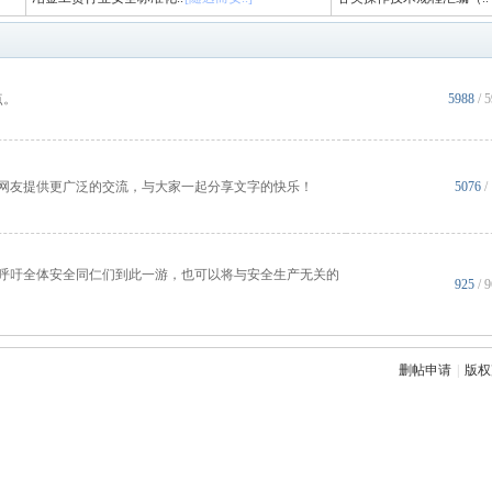
点。
5988
/
网友提供更广泛的交流，与大家一起分享文字的快乐！
5076
/
呼吁全体安全同仁们到此一游，也可以将与安全生产无关的
925
/ 
删帖申请
|
版权