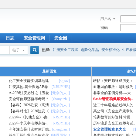
用户名
密码
日志
安全管理网
安全园
热搜:
注册安全工程师
危险化学品
安全标准化
生产看
帖子
搜
最新回复
论坛
化工安全技能实训基地建..
[sgjsw]
转帖：安评师终成历史：..
索
注安其他-黄金圈题AB卷
[NJSJYHB]
血淋淋的事故：是时候为..
A-2026注安必过之【五轮..
[无奈的人..]
非常全的案例分析----大..
安全评价师还值得考吗？
[zhouyuzh..]
flash:请正确佩戴安全防..
【各科】2026注安《高清..
[无奈的人..]
近二十年遇难超过80人的..
【各科对比】2026注安《..
[无奈的人..]
某公司《安全生产规章制..
2025年-《其他安全》-案..
[NJSJYHB]
培训教育的好资料:常用..
2025年李天宇老师亲编-..
[NJSJYHB]
历年注册安全工程师考试..
今年注安是什么时候开始..
[chenguan..]
安全管理检查表大全
[
冶金工贸行业安全标准化..
[随遇而安..]
各类操作技术规程汇编（..