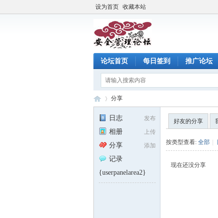
设为首页
收藏本站
论坛首页
每日签到
推广论坛
分享
日志
发布
好友的分享
相册
上传
注
›
按类型查看:
全部
|
分享
添加
记录
现在还没分享
{userpanelarea2}