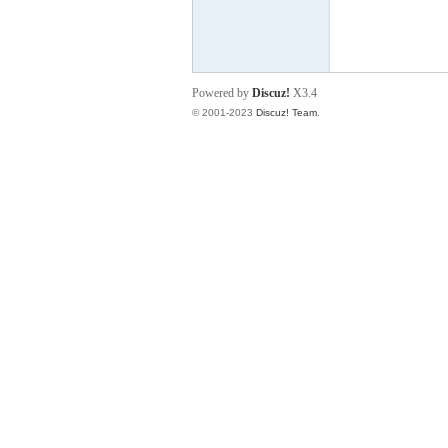
册
Powered by
Discuz!
X3.4
© 2001-2023
Discuz! Team
.
安
全