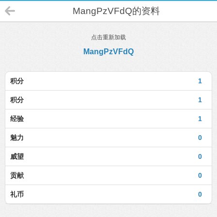
MangPzVFdQ的资料
点击重新加载
MangPzVFdQ
积分
1
积分
1
经验
1
魅力
0
威望
0
贡献
0
礼币
0