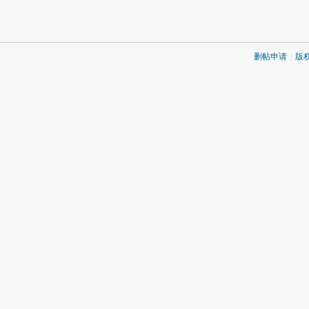
删帖申请
|
版