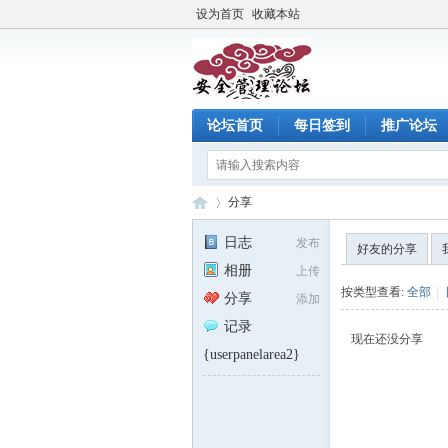
设为首页
收藏本站
论坛首页
每日签到
推广论坛
分享
日志
发布
好友的分享
相册
上传
注
›
按类型查看:
全部
|
分享
添加
记录
现在还没分享
{userpanelarea2}