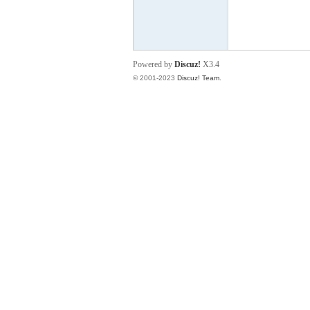
册
Powered by
Discuz!
X3.4
© 2001-2023
Discuz! Team
.
安
全