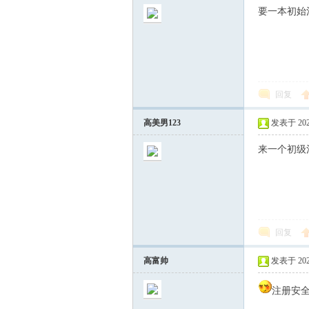
要一本初始注
坛
回复
高美男123
发表于 2026
来一个初级注
回复
高富帅
发表于 2026
注册安