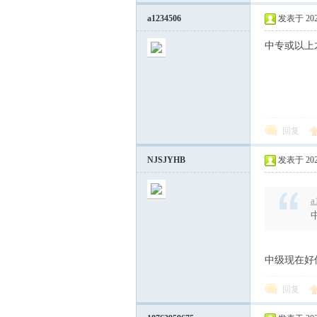
a1234506
发表于 2024
中专或以上
回复
工
NJSJYHB
发表于 2024
a
中级现在好
程
回复